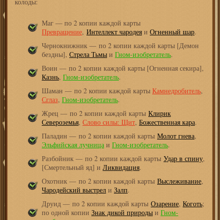
колоды:
Маг — по 2 копии каждой карты
Превращение
,
Интеллект чародея
и
Огненный шар
.
Чернокнижник — по 2 копии каждой карты [Демон
бездны],
Стрела Тьмы
и
Гном-изобретатель
.
Воин — по 2 копии каждой карты [Огненная секира],
Казнь
,
Гном-изобретатель
.
Шаман — по 2 копии каждой карты
Камнедробитель
,
Сглаз
,
Гном-изобретатель
.
Жрец — по 2 копии каждой карты
Клирик
Североземья
,
Слово силы: Щит
,
Божественная кара
.
Паладин — по 2 копии каждой карты
Молот гнева
,
Эльфийская лучница
и
Гном-изобретатель
.
Разбойник — по 2 копии каждой карты
Удар в спину
,
[Смертельный яд] и
Ликвидация
.
Охотник — по 2 копии каждой карты
Выслеживание
,
Чародейский выстрел
и
Залп
.
Друид — по 2 копии каждой карты
Озарение
,
Коготь
;
по одной копии
Знак дикой природы
и
Гном-