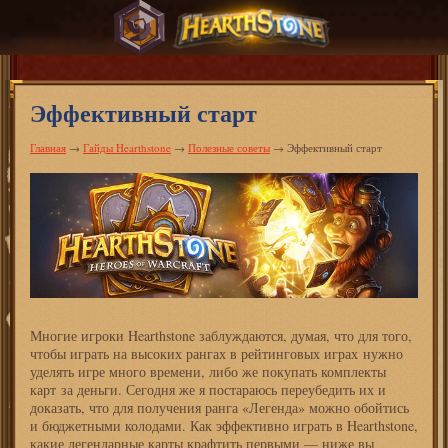
Эффективный старт
Главная
→
Гайды Hearthstone
→
Полезные советы
→
Эффективный старт
Многие игроки Hearthstone заблуждаются, думая, что для того,
чтобы играть на высоких рангах в рейтинговых играх нужно
уделять игре много времени, либо же покупать комплекты
карт за деньги. Сегодня же я постараюсь переубедить их и
доказать, что для получения ранга «Легенда» можно обойтись
и бюджетными колодами. Как эффективно играть в Hearthstone,
какие легендарные карты крафтить первыми — ниже вы