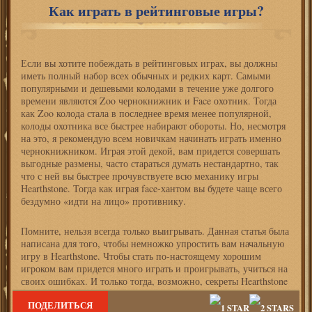
Как играть в рейтинговые игры?
Если вы хотите побеждать в рейтинговых играх, вы должны
иметь полный набор всех обычных и редких карт. Самыми
популярными и дешевыми колодами в течение уже долгого
времени являются Zoo чернокнижник и Face охотник. Тогда
как Zoo колода стала в последнее время менее популярной,
колоды охотника все быстрее набирают обороты. Но, несмотря
на это, я рекомендую всем новичкам начинать играть именно
чернокнижником. Играя этой декой, вам придется совершать
выгодные размены, часто стараться думать нестандартно, так
что с ней вы быстрее прочувствуете всю механику игры
Hearthstone. Тогда как играя face-хантом вы будете чаще всего
бездумно «идти на лицо» противнику.
Помните, нельзя всегда только выигрывать. Данная статья была
написана для того, чтобы немножко упростить вам начальную
игру в Hearthstone. Чтобы стать по-настоящему хорошим
игроком вам придется много играть и проигрывать, учиться на
своих ошибках. И только тогда, возможно, секреты Hearthstone
начнут открываться перед вами.
ПОДЕЛИТЬСЯ