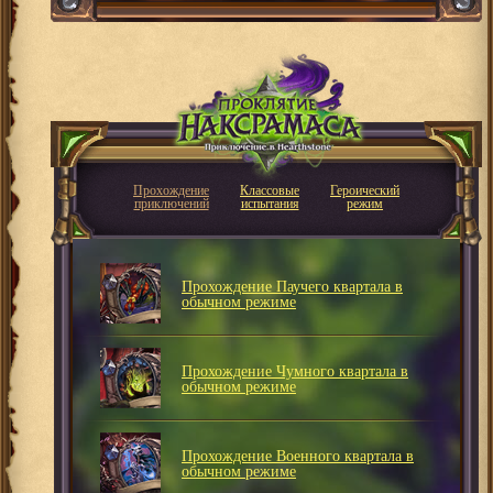
Прохождение
Классовые
Героический
приключений
испытания
режим
Прохождение Паучего квартала в
обычном режиме
Прохождение Чумного квартала в
обычном режиме
Прохождение Военного квартала в
обычном режиме