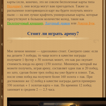
карты (если, конечно, это не совсем бесполезные карты типа
Ноздорму
), они всегда могут вам пригодиться. Также за
распыление повторяющихся карт вы будете получать много
пыли — на нее лучше крафтить универсальные карты, которые
присутствуют в большом количестве колод, такие как
Пилотируемый крошшер
,
Лазурный дракон
или
Доктор Бум
.
Стоит ли играть арену?
Мое личное мнение — однозначно стоит. Смотрите сами: если
вы делаете 3 победы, то чаще всего в качестве награды
получаете 1 бустер + 50 золотых монет, это как раз окупает
стоимость входа на арену (150 золота). Минимум, который вы
можете получить, играя арену, составляет один пак и 20 побед,
но зато, сделав более трех побед вы уже будете в плюсе. Так,
после семи побед вы получите более 160 золота + пак. При
достижении же 12 побед в качестве награды дается примерно
330 золотых + 1 золотая карта + пак. По времени 12 побед
занимает в среднем 2 — 2,5 часа.