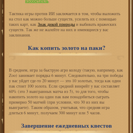
изобретатель
.
Тактика игры против ИИ заключается в том, чтобы выложить
на стол как можно больше существ, усилить их с помощью
таких карт, как
Знак дикой природы
и выбивать вражеских
существ. Так же не жалейте на них и имеющиеся у вас
заклинания.
Как копить золото на паки?
В среднем, игра за быструю агро колоду (такую, например, как
Zoo) занимает порядка 6 минут. Следовательно, на три победы
у вас уйдет где-то 20 минут — это 10 золотых, тогда как один
пак стоит 100 золота. Если средний винрейт у вас составляет
60% (это 3 выигранных матча из 5), то для того, чтобы
накопить золото на один пак вам понадобиться сыграть
примерно 50 матчей (при условии, что 30 из них вы
выиграете). Таким образом, учитывая, что средняя игра
длиться 6 минут, получаем 300 минут или 5 часов.
Завершение ежедневных квестов