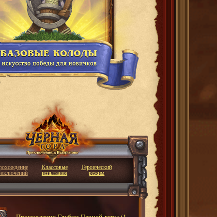
рохождение
Классовые
Героический
риключений
испытания
режим
Прохождение Глубин Черной горы (1