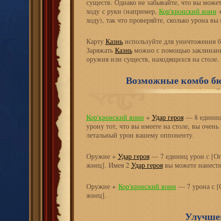
существ. Однако не забывайте, что вы може
ходу с руки (например,
Кор'кронский воин
ходу), так что проверяйте, сколько урона вы
Карту
Казнь
используйте для уничтожения б
Заряжать
Казнь
можно с помощью заклинан
оружия или существ, находящихся на столе.
Возможные комбо бю
Кор'кронский воин
+
Удар героя
— 8 единиц 
урону тот, что вы имеете на столе, вы очень
летальный урон вашему оппоненту.
Оружие +
Удар героя
— 7 единиц урон с [Ог
жнец]. Имея 2
Удар героя
вы можете нанести
Оружие +
Кор'кронский воин
— 7 урона с [
жнец].
Улучше