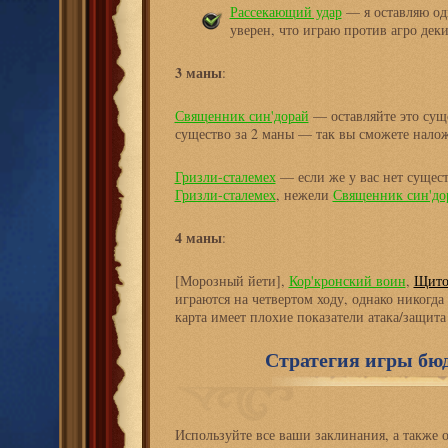
Рассекающий удар
— я оставляю одн
уверен, что играю против агро деки
3 маны
:
Священник син'дорай
— оставляйте это суще
существо за 2 маны — так вы сможете налож
Гризли-сталемех
— если же у вас нет сущест
Гризли-сталемех
, нежели
Священник син'до
4 маны
:
[Морозный йети],
Кор'кронский воин
,
Щито
играются на четвертом ходу, однако никогда
карта имеет плохие показатели атака/защита
Стратегия игры бю
Используйте все ваши заклинания, а также 