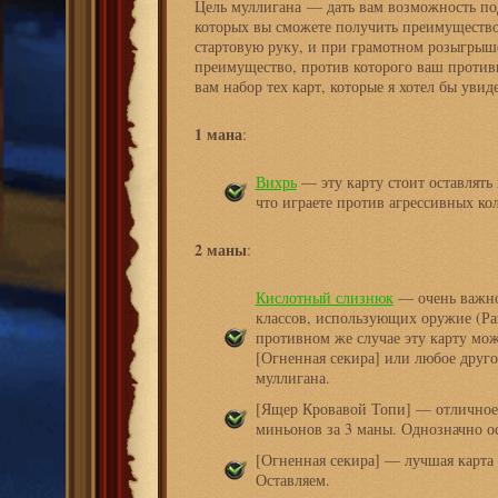
Цель муллигана — дать вам возможность под
которых вы сможете получить преимущество
стартовую руку, и при грамотном розыгрыше
преимущество, против которого ваш против
вам набор тех карт, которые я хотел бы увиде
1 мана
:
Вихрь
— эту карту стоит оставлять 
что играете против агрессивных ко
2 маны
:
Кислотный слизнюк
— очень важно 
классов, использующих оружие (Ра
противном же случае эту карту мож
[Огненная секира] или любое друго
муллигана.
[Ящер Кровавой Топи] — отличное 
миньонов за 3 маны. Однозначно о
[Огненная секира] — лучшая карта 
Оставляем.