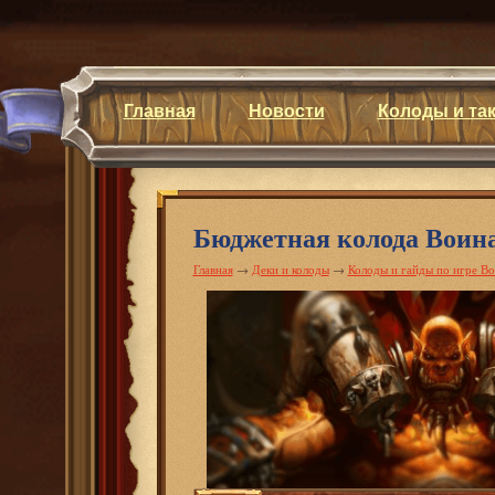
Главная
Новости
Колоды и та
Бюджетная колода Воин
Главная
→
Деки и колоды
→
Колоды и гайды по игре В