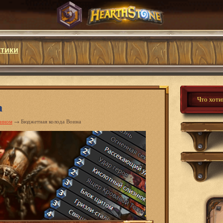
ктики
а
оином
→
Бюджетная колода Воина