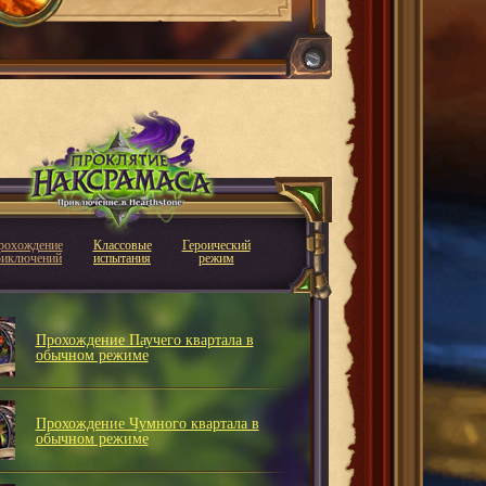
рохождение
Классовые
Героический
риключений
испытания
режим
Прохождение Паучего квартала в
обычном режиме
Прохождение Чумного квартала в
обычном режиме