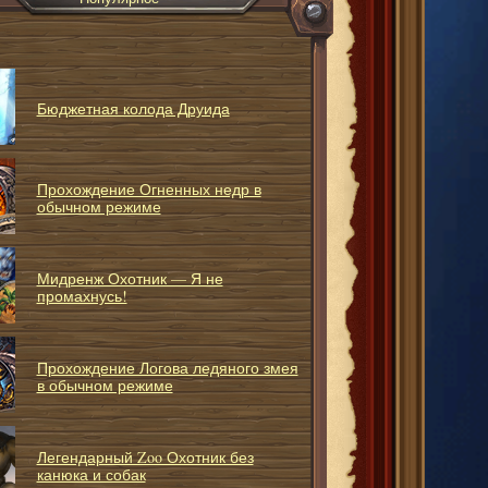
Бюджетная колода Друида
Прохождение Огненных недр в
обычном режиме
Мидренж Охотник — Я не
промахнусь!
Прохождение Логова ледяного змея
в обычном режиме
Легендарный Zoo Охотник без
канюка и собак