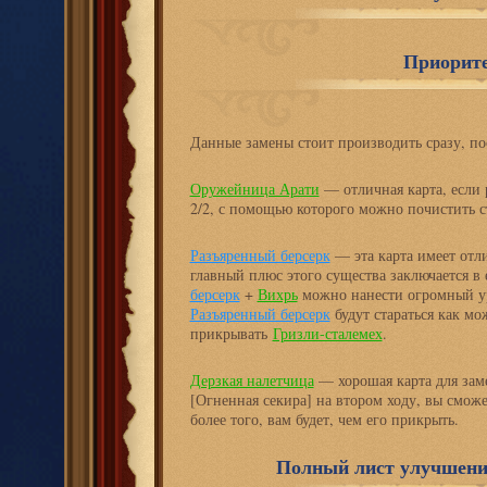
Приорит
Данные замены стоит производить сразу, по
Оружейница Арати
— отличная карта, если 
2/2, с помощью которого можно почистить с
Разъяренный берсерк
— эта карта имеет отл
главный плюс этого существа заключается в 
берсерк
+
Вихрь
можно нанести огромный уро
Разъяренный берсерк
будут стараться как мож
прикрывать
Гризли-сталемех
.
Дерзкая налетчица
— хорошая карта для зам
[Огненная секира] на втором ходу, вы сможе
более того, вам будет, чем его прикрыть.
Полный лист улучшени