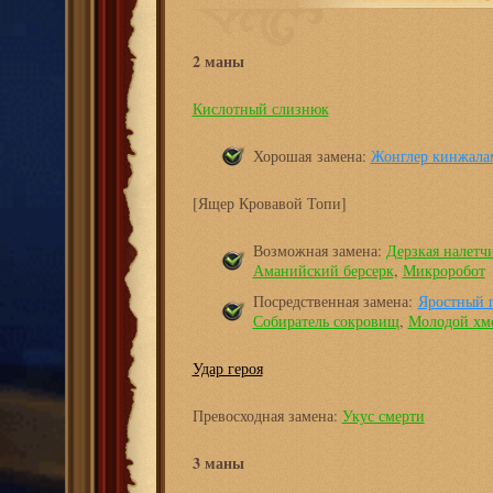
2 маны
Кислотный слизнюк
Хорошая замена:
Жонглер кинжала
[Ящер Кровавой Топи]
Возможная замена:
Дерзкая налетч
Аманийский берсерк
,
Микроробот
Посредственная замена:
Яростный 
Собиратель сокровищ
,
Молодой хм
Удар героя
Превосходная замена:
Укус смерти
3 маны