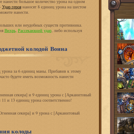
те нанести большое количество урона на одном
+
Удар героя
наносят 8 единиц урона на шестом
 можете нанести.
ольших или неудобных существ противника.
ия
Вихрь
,
Рассекающий удар
, либо используя
джетной колодой Воина
урона за 6 единиц маны. Прибавив к этому
 часто будете иметь возможность нанести
ненная секира] и 9 единиц урона с [Арканитовый
 11 и 13 единиц урона соответственно!
Огненная секира] и 9 урона с [Арканитовый
ния колоды