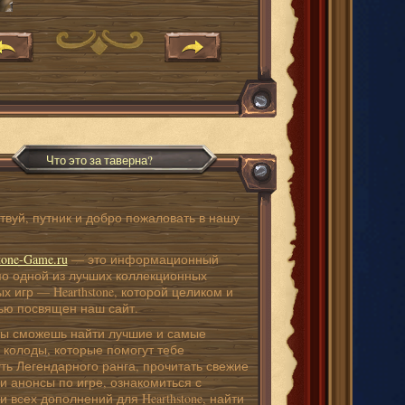
Что это за таверна?
твуй, путник и добро пожаловать в нашу
!
tone-Game.ru
— это информационный
по одной из лучших коллекционных
х игр — Hearthstone, которой целиком и
ью посвящен наш сайт.
ты сможешь найти лучшие и самые
 колоды, которые помогут тебе
ть Легендарного ранга, прочитать свежие
и анонсы по игре, ознакомиться с
 всех дополнений для Hearthstone, найти