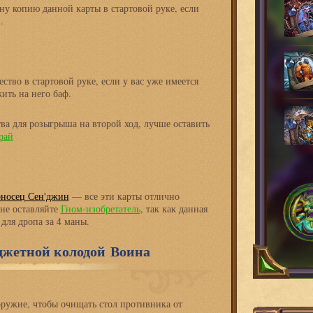
у копию данной карты в стартовой руке, если
.
ство в стартовой руке, если у вас уже имеется
ить на него баф.
ва для розыгрыша на второй ход, лучше оставить
рай
носец Сен'джин
— все эти карты отлично
 не оставляйте
Гном-изобретатель
, так как данная
 для дропа за 4 маны.
джетной колодой Воина
оружие, чтобы очищать стол противника от