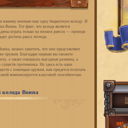
им вашему внимаю еще одну бюджетную колоду. И
ека Воина. Тот факт, что колода является
ждены играть только на низких рангах — проведя
удет достичь ранга легенда.
Воина, можно заметить, что они представляют
кже оружия. Благодаря первым вы сможете
ту, а также совершать выгодные размены, а
существ противника. Но здесь есть один
ществ с помощью оружия, вам придется получать
лихвой компенсируется классовой способностью
 колода Воина
П
п