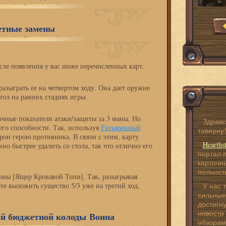
етные замены
сле появления у вас ниже перечисленных карт.
разыграть ее на четвертом ходу. Она дает оружие
тол на ранних стадиях игры.
ичные показатели атаки/защиты за 3 маны. Но
Здравс
его способности. Так, используя
Разъяренный
таверну
н герою противника. В связи с этим, карту
Hearths
но быстрее удалить со стола, так что отлично его
портал 
карточны
полност
ены [Ящер Кровавой Топи]. Так, разыгрывая
те выложить существо 5/3 уже на третий ход,
У нас 
сильные
достигну
новости 
й бюджетной колоды Воина
обзорами