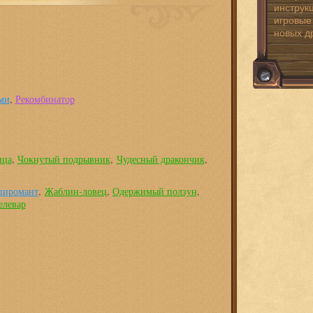
инструк
игровые
новых д
ми
,
Рекомбинатор
ица
,
Чокнутый подрывник
,
Чудесный дракончик
,
пиромант
,
Жаблин-ловец
,
Одержимый ползун
,
елевар