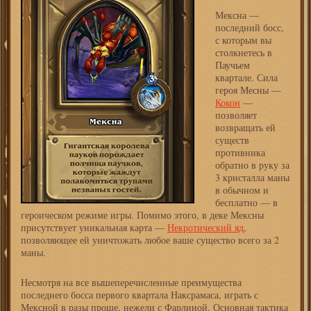
Мексна —
последний босс,
с которым вы
столкнетесь в
Паучьем
квартале. Сила
героя Месны —
Кокон
—
позволяет
возвращать ей
существ
противника
обратно в руку за
3 кристалла маны
в обычном и
бесплатно — в
героическом режиме игры. Помимо этого, в деке Мексны
присутствует уникальная карта —
Некротический яд
,
позволяющее ей уничтожать любое ваше существо всего за 2
маны.
Несмотря на все вышеперечисленные преимущества
последнего босса первого квартала Наксрамаса, играть с
Мексной в разы проще, нежели с Фарлиной. Основная тактика