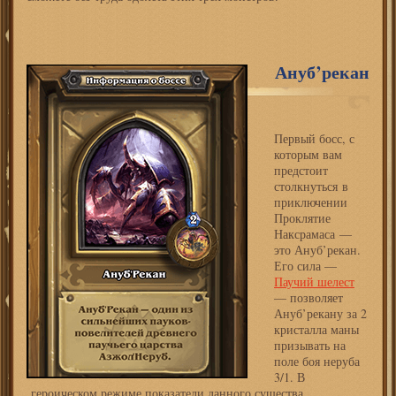
Ануб’рекан
Первый босс, с
которым вам
предстоит
столкнуться в
приключении
Проклятие
Наксрамаса —
это Ануб’рекан.
Его сила —
Паучий шелест
— позволяет
Ануб’рекану за 2
кристалла маны
призывать на
поле боя неруба
3/1. В
героическом режиме показатели данного существа