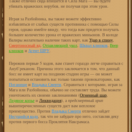
Также отлично сюда впишется и Сила Мага — вы будете
убивать вражеских нерубов, не получая при этом урон.
Играя за Разбойника, вы также можете эффективно
избавляться от слабых существ противника с помощью Силы
героя, однако имейте ввиду, что тогда вам придется получать
большее количество урона от вражеских миньонов. В колоде
Валиры желательно наличие таких карт, как
Удар в спину
,
Смертоносный яд
,
Отравляющий укол
,
Шквал клинков
,
Веер
клинков
и
Агент ШРУ
.
Пережив первые 5 ходов, вам станет гораздо легче справиться с
Ануб’реканом. Причина этого заключается в том, что данный
босс не имеет карт на позднюю стадию игры — он может
попытаться остановить вас только такими провокаторами, как
Поганище
и
Владыка Смерти
. Справиться с которыми, играя за
Мага или Разбойника, обычно не составляет труда. Вы можете
уничтожить их своими заклинаниями (
Огненный шар
,
Ледяное копье
и
Ликвидация
), а
предсмертный хрип
вышеперечисленных существ даст вам неплохое
преимущество. Против
Владыка Смерти
отлично зайдет
Несущийся кодо
, так что не забудьте про него, составляя деку
против первого босса Проклятия Наксрамаса.