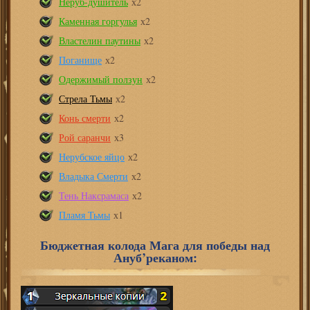
Неруб-душитель
х2
Каменная горгулья
х2
Властелин паутины
х2
Поганище
х2
Одержимый ползун
х2
Стрела Тьмы
х2
Конь смерти
х2
Рой саранчи
х3
Нерубское яйцо
х2
Владыка Смерти
х2
Тень Наксрамаса
х2
Пламя Тьмы
х1
Бюджетная колода Мага для победы над
Ануб’реканом: