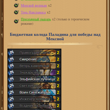
Морской великан
х2
Тень Наксрамаса
х2
Призрачный рыцарь
х2 (только в героическом
режиме)
Бюджетная колода Паладина для победы над
Мексной