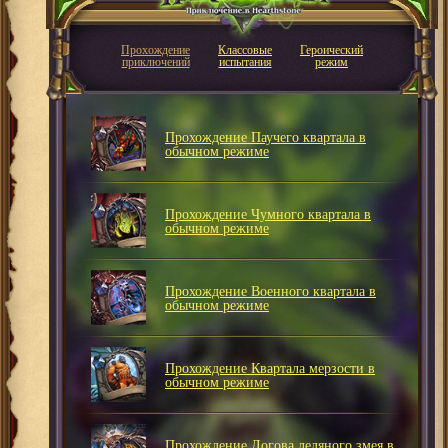
Прохождение
Классовые
Героический
приключений
испытания
режим
Прохождение Паучего квартала в
обычном режиме
Прохождение Чумного квартала в
обычном режиме
Прохождение Военного квартала в
обычном режиме
Прохождение Квартала мерзости в
обычном режиме
Прохождение Логова ледяного змея в