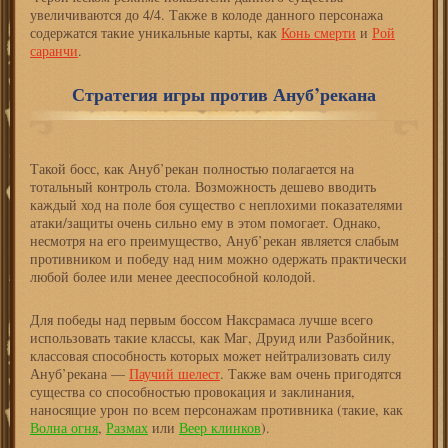
увеличиваются до 4/4. Также в колоде данного персонажа
содержатся такие уникальные карты, как
Конь смерти
и
Рой
саранчи
.
Стратегия игры против Ануб’рекана
Такой босс, как Ануб’рекан полностью полагается на
тотальный контроль стола. Возможность дешево вводить
каждый ход на поле боя существо с неплохими показателями
атаки/защиты очень сильно ему в этом помогает. Однако,
несмотря на его преимущество, Ануб’рекан является слабым
противником и победу над ним можно одержать практически
любой более или менее дееспособной колодой.
Для победы над первым боссом Наксрамаса лучше всего
использовать такие классы, как Маг, Друид или Разбойник,
классовая способность которых может нейтрализовать силу
Ануб’рекана —
Паучий шелест
. Также вам очень пригодятся
существа со способностью провокация и заклинания,
наносящие урон по всем персонажам противника (такие, как
Волна огня
,
Размах
или
Веер клинков
).