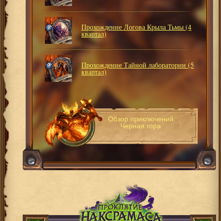
Прохождение Логова Крыла Тьмы (4
квартал)
Прохождение Тайной лаборатории (5
квартал)
Обзор приключений
Черная гора