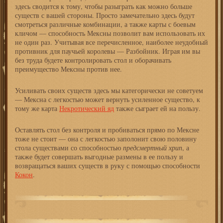
здесь сводится к тому, чтобы разыграть как можно больше
существ с вашей стороны. Просто замечательно здесь будут
смотреться различные комбинации, а также карты с боевым
кличом — способность Мексны позволит вам использовать их
не один раз. Учитывая все перечисленное, наиболее неудобный
противник для паучьей королевы — Разбойник. Играя им вы
без труда будете контролировать стол и оборачивать
преимущество Мексны против нее.
Усиливать своих существ здесь мы категорически не советуем
— Мексна с легкостью может вернуть усиленное существо, к
тому же карта
Некротический яд
также сыграет ей на пользу.
Оставлять стол без контроля и пробиваться прямо по Мексне
тоже не стоит — она с легкостью заполонит свою половину
стола существами со способностью
предсмертный хрип
, а
также будет совершать выгодные размены в ее пользу и
возвращаться ваших существ в руку с помощью способности
Кокон
.