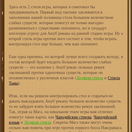
Здесь есть 2 стиля игры, которых я советовал бы
придерживаться. Первый вид тактики заключается в
заполнении вашей половины стола большим количеством
слабых существ, которые помогут не только выгодно
размениваться с существами оппонента, но и создадут
неплохую угрозу для Ануб’рекана на ранней стадии игры. Ну а
второй стиль игры против него состоит в том, чтобы играть,
контролируя стол еще больше, чем ваш оппонент.
Еще одна причина, по которой лучше всего создавать колоду, в
состав которой будет входить большое количество слабых
существ — это наличие у Ануб’рекан сильных ремув
заклинаний против одиночных существ, которые он
позаимствовал у различных классов (
Ледяная стрела
и
Стрела
Тьмы
).
Итак, если вы решили контролировать стол и стараться не
давать выкладывать Ануб’рекану большое количество существ,
то не забудьте взять большое количество ремув заклинаний.
Так, играя за Мага, на начальном этапе игры вам отлично
помогут такие карты, как
Чародейские стрелы
,
Чародейский
взрыв
и
Ледяная стрела
. Секреты Мага также могут очень
сильно вам помочь при игре против первого босса Наксрамаса.