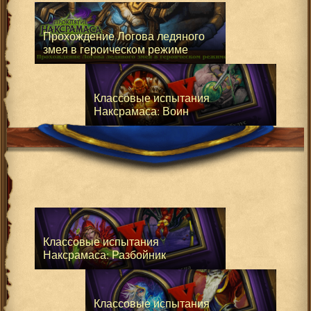
Прохождение Логова ледяного
змея в героическом режиме
Классовые испытания
Наксрамаса: Воин
Классовые испытания
Наксрамаса: Разбойник
Классовые испытания