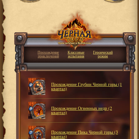
Прохождение
Классовые
Героический
приключений
испытания
режим
Прохождение Глубин Черной горы (1
квартал)
Прохождение Огненных недр (2
квартал)
Прохождение Пика Черной горы (3
квартал)