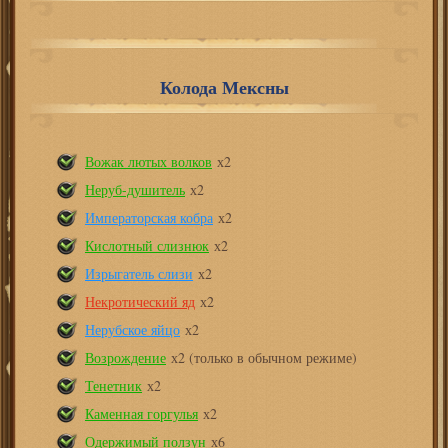
Колода Мексны
Вожак лютых волков
х2
Неруб-душитель
х2
Императорская кобра
х2
Кислотный слизнюк
х2
Изрыгатель слизи
х2
Некротический яд
х2
Нерубское яйцо
х2
Возрождение
х2 (только в обычном режиме)
Тенетник
х2
Каменная горгулья
х2
Одержимый ползун
х6