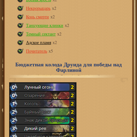
Некрорыцарь
х2
Конь смерти
х2
Танцующие клинки
х2
Темный сектант
х2
Адское пламя
х2
Почитатель
х5
Бюджетная колода Друида для победы над
Фарлиной