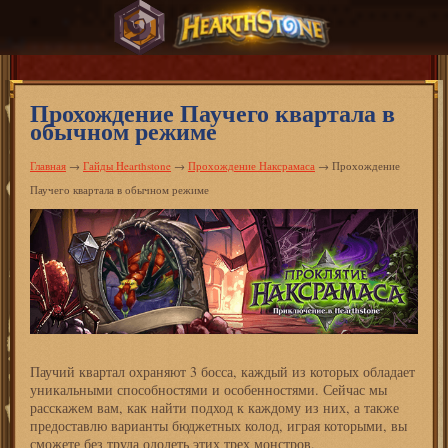
Прохождение Паучего квартала в
обычном режиме
Главная
→
Гайды Hearthstone
→
Прохождение Наксрамаса
→
Прохождение
Паучего квартала в обычном режиме
Паучий квартал охраняют 3 босса, каждый из которых обладает
уникальными способностями и особенностями. Сейчас мы
расскажем вам, как найти подход к каждому из них, а также
предоставлю варианты бюджетных колод, играя которыми, вы
сможете без труда одолеть этих трех монстров.