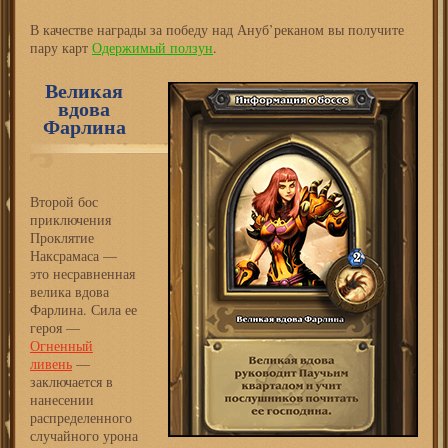
В качестве награды за победу над Ануб’реканом вы получите
пару карт
Одержимый ползун
.
Великая
вдова
Фарлина
Второй бос
приключения
Проклятие
Наксрамаса —
это несравненная
велика вдова
Фарлина. Сила ее
героя —
Огненный
ливень
—
заключается в
нанесении
распределенного
случайного урона