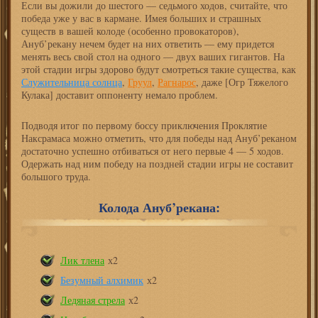
Если вы дожили до шестого — седьмого ходов, считайте, что
победа уже у вас в кармане. Имея больших и страшных
существ в вашей колоде (особенно провокаторов),
Ануб’рекану нечем будет на них ответить — ему придется
менять весь свой стол на одного — двух ваших гигантов. На
этой стадии игры здорово будут смотреться такие существа, как
Служительница солнца
,
Груул
,
Рагнарос
, даже [Огр Тяжелого
Кулака] доставит оппоненту немало проблем.
Подводя итог по первому боссу приключения Проклятие
Наксрамаса можно отметить, что для победы над Ануб’реканом
достаточно успешно отбиваться от него первые 4 — 5 ходов.
Одержать над ним победу на поздней стадии игры не составит
большого труда.
Колода Ануб’рекана:
Лик тлена
х2
Безумный алхимик
х2
Ледяная стрела
х2