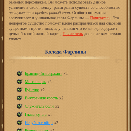
раненых персонажей. Вы можете использовать данное
усиление в свою пользу, разыгрывая существ со способностью
исступление
и
предсмертный хрип
. Особого внимания
заслуживает и уникальная карта Фарлины —
Почитатель
. Это
недорогое существо поможет вдове расправляться над слабыми
существами противника, а, учитывая что ее колода содержит
целых 5 копий данной карты,
Почитатель
доставит вам немало
хлопот.
Колода Фарлины
Бранящийся сержант
х2
Могильщик
х2
Буйство
х2
Внутренняя ярость
х2
Служитель боли
х2
Глава культа
х1
Нерубское яйцо
х2
Боевая ярость
х2