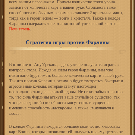
всем вашим персонажам. Причем количество этого урона
зависит от количества карт в вашей руке. Стоимость такой
способности в обычным режиме составляет 2 кристалла маны,
тогда как в героическом — всего 1 кристалл. Также в колоде
Фарлины содержаться несколько копий уникальной карты —
Почитатель
.
Стратегия игры против Фарлины
В отличие от Ануб’рекана, здесь уже не получится играть в
контроль стола. Исходя из силы героя Фарлины, вам уже
невыгодно будет иметь большое количество карт в вашей руке.
Так что против Фарлины отлично будут смотреться быстрые и
агрессивные колоды, которые станут настоящей
неожиданностью для великой вдовы. Не стоит забывать и про
то, что сила Фарлины атакует ваше случайное существо, так
что целью данной способности могут стать и существа,
имеющие способность
маскировка
, а также
иммунитет к
магии
.
В колоде Фарлины находится большое количество классовых
карт Воина, которые позволяют ей получать преимущество от