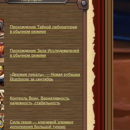
Прохождение Тайной лаборатории
в обычном режиме
Прохождение Зала Исследователей
в обычном режиме
«Дерзкие пираты» — Новая рубашка
Hearthstone за сентябрь
Контроль Воин. Вариативность,
надежность, стабильность
Сила героя — ключевой элемент
дополнения Большой турнир