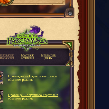
рохождение
Классовые
Героический
риключений
испытания
режим
Прохождение Паучего квартала в
обычном режиме
Прохождение Чумного квартала в
обычном режиме