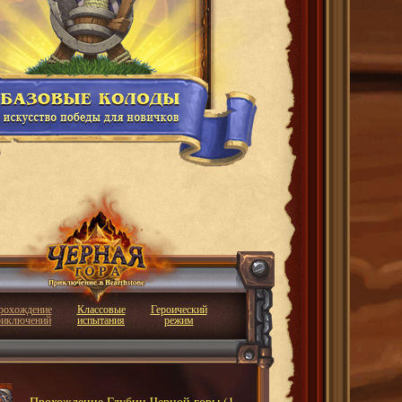
рохождение
Классовые
Героический
риключений
испытания
режим
Прохождение Глубин Черной горы (1