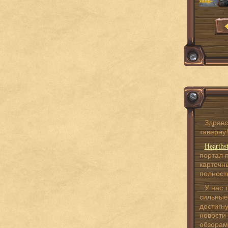
Здравс
таверну
Hearths
портал 
карточны
полност
У нас 
сильные
достигну
новости 
обзорами