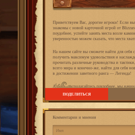
Приветствуем Вас, дорогие игроки! Если вы
знакомы с новой карточной игрой от Blizzar
поудобнее, успейте занять места возле камин
уверенностью можем сказать, что места хват
На нашем сайте вы сможете найти для себя
получить максимум удовольствия и наслажде
прочитать различные руководства и тактики
всего мира и конечно-же, найти для себя н
в достижении заветного ранга — Легенда!
А пока, располагайтесь поудобнее, мы начин
ПОДЕЛИТЬСЯ
Комментарии и мнения