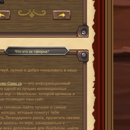
Что это за таверна?
твуй, путник и добро пожаловать в нашу
!
tone-Game.ru
— это информационный
по одной из лучших коллекционных
х игр — Hearthstone, которой целиком и
ью посвящен наш сайт.
ты сможешь найти лучшие и самые
 колоды, которые помогут тебе
ть Легендарного ранга, прочитать свежие
и анонсы по игре, ознакомиться с
 всех дополнений для Hearthstone, найти