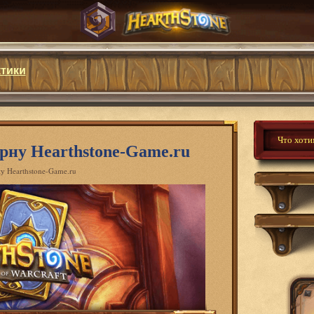
ктики
рну Hearthstone-Game.ru
у Hearthstone-Game.ru