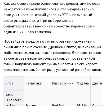
Как уже было сказано ранее, слоты с депозитами по юсдт
находятся на пике популярности. Это неудивительно,
если учитывать высокий уровень RTP и возможный
розыгрыш джекпота. При выборе слотов
ориентироваться важно на множество параметров и
один из них — это тематика.
Провайдеры предлагают игры с разными сюжетными
линиями: о приключениях, Древнем Египте, цивилизации
майя, космосе, магии, поиске сокровищ. Диапазон ставок
также играет весомую роль, так как от поставленной
суммы напрямую зависит сумма выплаты. Также играет
роль максимальный выигрыш, указанный разработчиком.
Слот
Тематика
Разработчик
Отдача
Диспер
Jack
O’Lantern
vs The
Магия
Red Rake
95,6%
Средняя