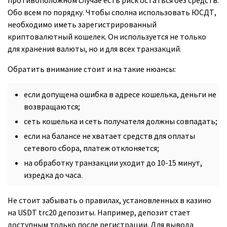
противоположном случае есть риск остаться без средств.
Обо всем по порядку. Чтобы сполна использовать ЮСДТ,
необходимо иметь зарегистрированный
криптовалютный кошелек. Он используется не только
для хранения валюты, но и для всех транзакций.
Обратить внимание стоит и на такие нюансы:
если допущена ошибка в адресе кошелька, деньги не
возвращаются;
сеть кошелька и сеть получателя должны совпадать;
если на балансе не хватает средств для оплаты
сетевого сбора, платеж отклоняется;
на обработку транзакции уходит до 10-15 минут,
изредка до часа.
Не стоит забывать о правилах, установленных в казино
на USDT trc20 депозиты. Например, депозит стает
доступным только после регистрации. Для вывода