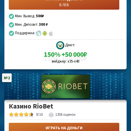
В ЛЕВ
Мин. Вывод:
500₽
Мин. Депозит:
300 ₽
Поддержка:
Дают:
150%
+50 000₽
вейджер: x35-x40
№2
Казино RioBet
9
/10
1358
оценок
ИГРАТЬ НА ДЕНЬГИ