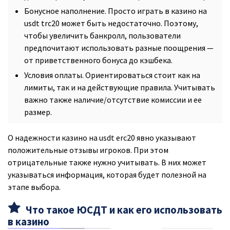
Бонусное наполнение. Просто играть в казино на
usdt trc20 может быть недостаточно. Поэтому,
чтобы увеличить банкролл, пользователи
предпочитают использовать разные поощрения —
от приветственного бонуса до кэшбека.
Условия оплаты. Ориентироваться стоит как на
лимиты, так и на действующие правила. Учитывать
важно также наличие/отсутствие комиссии и ее
размер.
О надежности казино на usdt erc20 явно указывают
положительные отзывы игроков. При этом
отрицательные также нужно учитывать. В них может
указываться информация, которая будет полезной на
этапе выбора.
Что такое ЮСДТ и как его использовать
в казино