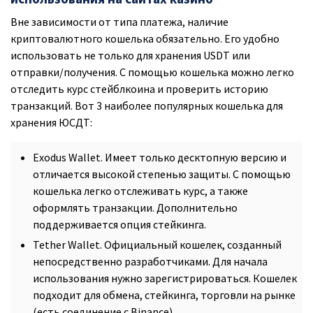
Вне зависимости от типа платежа, наличие
криптовалютного кошелька обязательно. Его удобно
использовать не только для хранения USDT или
отправки/получения. С помощью кошелька можно легко
отследить курс стейблкоина и проверить историю
транзакций. Вот 3 наиболее популярных кошелька для
хранения ЮСДТ:
Exodus Wallet. Имеет только десктопную версию и
отличается высокой степенью защиты. С помощью
кошелька легко отслеживать курс, а также
оформлять транзакции. Дополнительно
поддерживается опция стейкинга.
Tether Wallet. Официальный кошелек, созданный
непосредственно разработчиками. Для начала
использования нужно зарегистрироваться. Кошелек
подходит для обмена, стейкинга, торговли на рынке
(есть соединение с Binance).