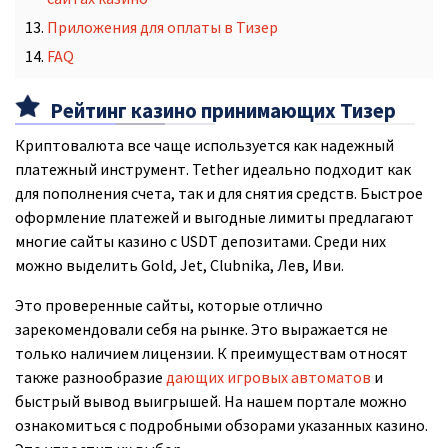
Приложения для оплаты в Тизер
FAQ
Рейтинг казино принимающих Тизер
Криптовалюта все чаще используется как надежный
платежный инструмент. Tether идеально подходит как
для пополнения счета, так и для снятия средств. Быстрое
оформление платежей и выгодные лимиты предлагают
многие сайты казино с USDT депозитами. Среди них
можно выделить Gold, Jet, Clubnika, Лев, Иви.
Это проверенные сайты, которые отлично
зарекомендовали себя на рынке. Это выражается не
только наличием лицензии. К преимуществам относят
также разнообразие
дающих игровых автоматов
и
быстрый вывод выигрышей. На нашем портале можно
ознакомиться с подробными обзорами указанных казино.