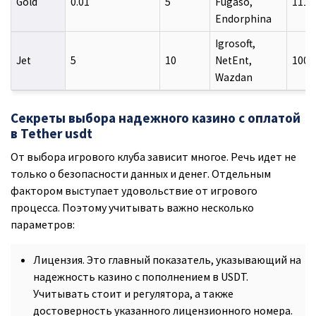
Gold
0.01
5
Fugaso,
111
Endorphina
Igrosoft,
Jet
5
10
NetEnt,
100%
Wazdan
Секреты выбора надежного казино с оплатой
в Tether usdt
От выбора игрового клуба зависит многое. Речь идет не
только о безопасности данных и денег. Отдельным
фактором выступает удовольствие от игрового
процесса. Поэтому учитывать важно несколько
параметров:
Лицензия. Это главный показатель, указывающий на
надежность казино с пополнением в USDT.
Учитывать стоит и регулятора, а также
достоверность указанного лицензионного номера.