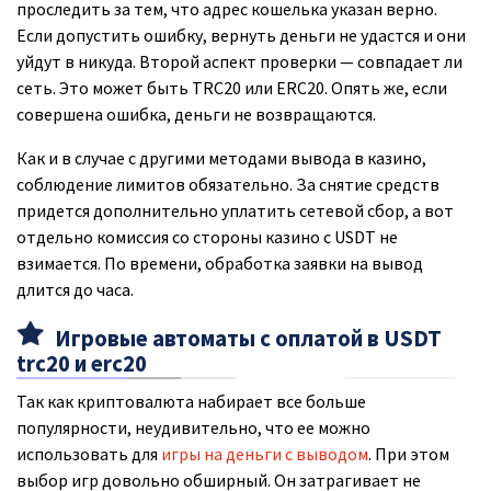
проследить за тем, что адрес кошелька указан верно.
Если допустить ошибку, вернуть деньги не удастся и они
уйдут в никуда. Второй аспект проверки — совпадает ли
сеть. Это может быть TRC20 или ERC20. Опять же, если
совершена ошибка, деньги не возвращаются.
Как и в случае с другими методами вывода в казино,
соблюдение лимитов обязательно. За снятие средств
придется дополнительно уплатить сетевой сбор, а вот
отдельно комиссия со стороны казино с USDT не
взимается. По времени, обработка заявки на вывод
длится до часа.
Игровые автоматы с оплатой в USDT
trc20 и erc20
Так как криптовалюта набирает все больше
популярности, неудивительно, что ее можно
использовать для
игры на деньги с выводом
. При этом
выбор игр довольно обширный. Он затрагивает не