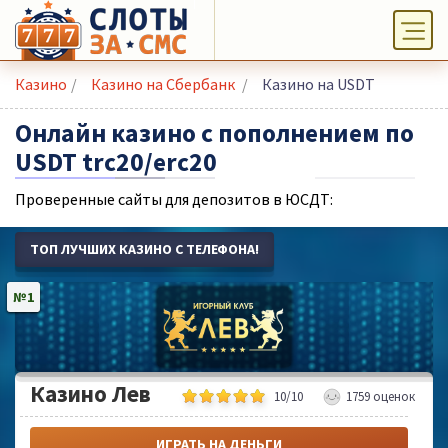
Казино
Казино на Сбербанк
Казино на USDT
Онлайн казино с пополнением по
USDT trc20/erc20
Проверенные сайты для депозитов в ЮСДТ:
ТОП ЛУЧШИХ КАЗИНО С ТЕЛЕФОНА!
№1
Казино Лев
10
/10
1759
оценок
ИГРАТЬ НА ДЕНЬГИ