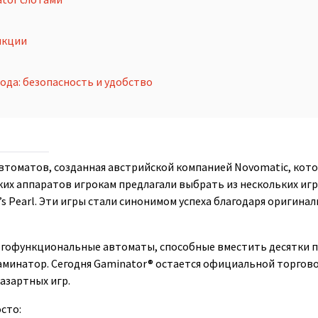
нкции
ода: безопасность и удобство
автоматов, созданная австрийской компанией Novomatic, кот
ких аппаратов игрокам предлагали выбрать из нескольких игр
hin’s Pearl. Эти игры стали синонимом успеха благодаря ориг
гофункциональные автоматы, способные вместить десятки по
гаминатор. Сегодня Gaminator® остается официальной торгов
азартных игр.
сто: