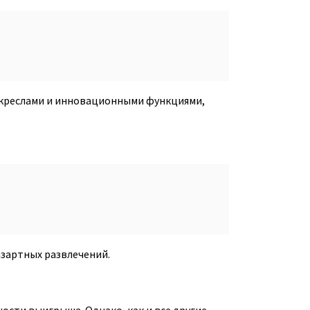
 креслами и инновационными функциями,
азартных развлечений.