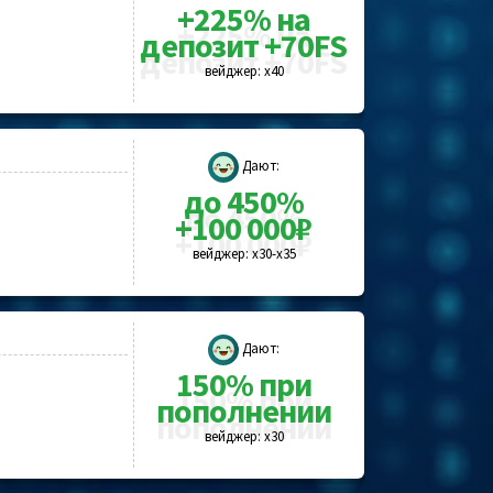
+225% на
депозит +70FS
вейджер: x40
Дают:
до 450%
+100 000₽
вейджер: x30-x35
Дают:
150% при
пополнении
вейджер: x30