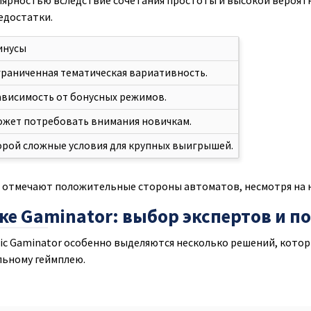
ярностью вследствие сочетания простоты и высокой вероятно
едостатки.
инусы
раниченная тематическая вариативность.
висимость от бонусных режимов.
ожет потребовать внимания новичкам.
рой сложные условия для крупных выигрышей.
 отмечают положительные стороны автоматов, несмотря на 
ке Gaminator: выбор экспертов и п
c Gaminator особенно выделяются несколько решений, котор
ьному геймплею.