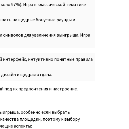
коло 97%). Игра в классической тематике
ывать на щедрые бонусные раунды и
на символов для увеличения выигрыша. Игра
ой интерфейс, интуитивно понятные правила
 дизайн и щедрая отдача.
й под их предпочтения и настроение.
 выигрыша, особенно если выбрать
 качества площадки, поэтому к выбору
ующие аспекты: