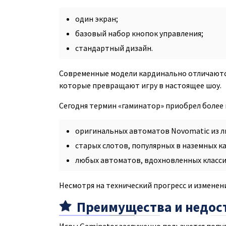
один экран;
базовый набор кнопок управления;
стандартный дизайн.
Современные модели кардинально отличаютс
которые превращают игру в настоящее шоу.
Сегодня термин «гаминатор» приобрел более 
оригинальных автоматов Novomatic из л
старых слотов, популярных в наземных к
любых автоматов, вдохновленных класс
Несмотря на технический прогресс и изменен
Преимущества и недос