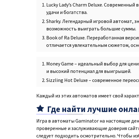
Lucky Lady’s Charm Deluxe. Современный
удачи и богатства.
Sharky. Легендарный игровой автомат, 
возможность выиграть большие суммы.
Book of Ra Deluxe. Переработанная верс
отличается увлекательным сюжетом, ос
Money Game – идеальный выбор для цени
и высокий потенциал для выигрышей.
Sizzling Hot Deluxe – современное перео
Каждый из этих автоматов имеет свой характ
Где найти лучшие онла
Игра в автоматы Gaminator на настоящие ден
проверенные и заслуживающие доверия сайты.
следует подходить осмотрительно. Чтобы из