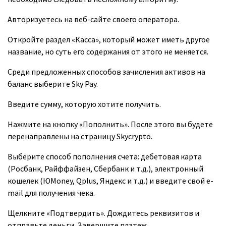
Авторизуетесь на веб-сайте своего оператора.
Откройте раздел «Касса», который может иметь другое
название, но суть его содержания от этого не меняется.
Среди предложенных способов зачисления активов на
баланс выберите Sky Pay.
Введите сумму, которую хотите получить.
Нажмите на кнопку «Пополнить». После этого вы будете
перенаправлены на страницу Skycrypto.
Выберите способ пополнения счета: дебетовая карта
(Росбанк, Райффайзен, Сбербанк и т.д.), электронный
кошелек (ЮMoney, Qplus, Яндекс и т.д.) и введите свой e-
mail для получения чека.
Щелкните «Подтвердить». Дождитесь реквизитов и
отправьте деньги. Завершите платеж.