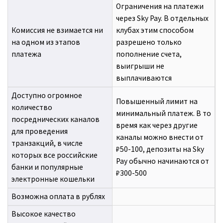
Ограничения на платежи
через Sky Pay. В отдельных
Комиссия не взимается ни
клубах этим способом
на одном из этапов
разрешено только
платежа
пополнение счета,
выигрыши не
выплачиваются
Доступно огромное
Повышенный лимит на
количество
минимальный платеж. В то
посреднических каналов
время как через другие
для проведения
каналы можно внести от
транзакций, в числе
₽50-100, депозиты на Sky
которых все российские
Pay обычно начинаются от
банки и популярные
₽300-500
электронные кошельки
Возможна оплата в рублях
Высокое качество