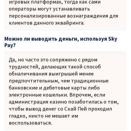
игровых платформах, тогда как сами
операторы могут устанавливать
персонализированные вознаграждения для
клиентов данного эквайринга.
Можно ли выводить деньги, используя Sky
Pay?
Да, но часто это сопряжено с рядом
трудностей, делающих такой способ
обналичивания выигрышей менее
предпочтительным, чем традиционные
банковские и дебетовые карты либо
электронные кошельки. Впрочем, если
администрация казино позаботилась о том,
чтобы вывод денег со Скай Пей проходил
гладко, никто не мешает им
воспользоваться.