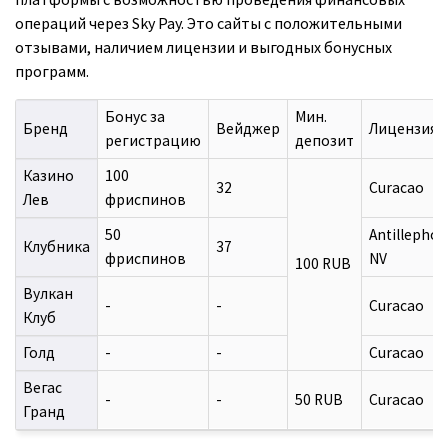
операций через Sky Pay. Это сайты с положительными
отзывами, наличием лицензии и выгодных бонусных
программ.
Бонус за
Мин.
Бренд
Вейджер
Лицензия
регистрацию
депозит
Казино
100
32
Curacao
Лев
фриспинов
50
Antillepho
Клубника
37
фриспинов
NV
100 RUB
Вулкан
-
-
Curacao
Клуб
Голд
-
-
Curacao
Вегас
-
-
50 RUB
Curacao
Гранд