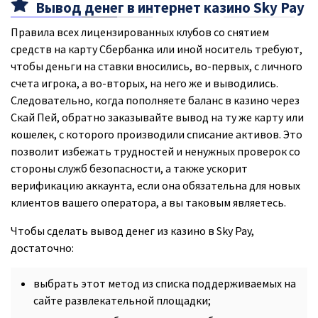
Вывод денег в интернет казино Sky Pay
Правила всех лицензированных клубов со снятием
средств на карту Сбербанка или иной носитель требуют,
чтобы деньги на ставки вносились, во-первых, с личного
счета игрока, а во-вторых, на него же и выводились.
Следовательно, когда пополняете баланс в казино через
Скай Пей, обратно заказывайте вывод на ту же карту или
кошелек, с которого производили списание активов. Это
позволит избежать трудностей и ненужных проверок со
стороны служб безопасности, а также ускорит
верификацию аккаунта, если она обязательна для новых
клиентов вашего оператора, а вы таковым являетесь.
Чтобы сделать вывод денег из казино в Sky Pay,
достаточно:
выбрать этот метод из списка поддерживаемых на
сайте развлекательной площадки;