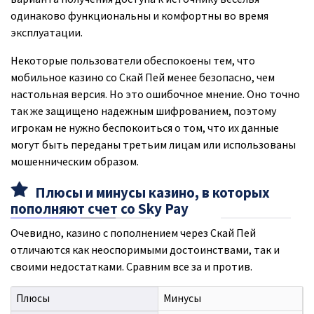
одинаково функциональны и комфортны во время
эксплуатации.
Некоторые пользователи обеспокоены тем, что
мобильное казино со Скай Пей менее безопасно, чем
настольная версия. Но это ошибочное мнение. Оно точно
так же защищено надежным шифрованием, поэтому
игрокам не нужно беспокоиться о том, что их данные
могут быть переданы третьим лицам или использованы
мошенническим образом.
Плюсы и минусы казино, в которых
пополняют счет со Sky Pay
Очевидно, казино с пополнением через Скай Пей
отличаются как неоспоримыми достоинствами, так и
своими недостатками. Сравним все за и против.
Плюсы
Минусы