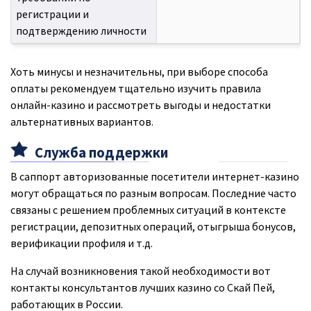
регистрации и
подтверждению личности
Хоть минусы и незначительны, при выборе способа
оплаты рекомендуем тщательно изучить правила
онлайн-казино и рассмотреть выгоды и недостатки
альтернативных вариантов.
Служба поддержки
В саппорт авторизованные посетители интернет-казино
могут обращаться по разным вопросам. Последние часто
связаны с решением проблемных ситуаций в контексте
регистрации, депозитных операций, отыгрыша бонусов,
верификации профиля и т.д.
На случай возникновения такой необходимости вот
контакты консультантов лучших казино со Скай Пей,
работающих в России.