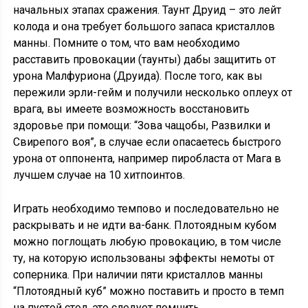
начальных этапах сражения. Таунт Друид – это лейт
колода и она требует большого запаса кристаллов
манны. Помните о том, что вам необходимо
расставить провокации (таунты) дабы защитить от
урона Малфуриона (Друида). После того, как вы
пережили эрли-гейм и получили несколько оплеух от
врага, вы имеете возможность восстановить
здоровье при помощи: “Зова чащобы, Развилки и
Свирепого воя”, в случае если опасаетесь быстрого
урона от оппонента, например пиробласта от Мага в
лучшем случае на 10 хитпоинтов.
Играть необходимо темпово и последовательно не
раскрывать и не идти ва-банк. Плотоядным кубом
можно поглощать любую провокацию, в том числе
ту, на которую использованы эффекты немоты от
соперника. При наличии пяти кристаллов манны
“Плотоядный куб” можно поставить и просто в темп
на пустой стол, это следует помнить.