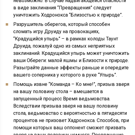
невозможно. В случае надвигающейся опасности
в виде заклинания “Превращения” следует
уничтожить Ходронокса “Близостью к природе”.
Разрушитель оберегов, который способен
сломать игру Друиду на провокациях,
“Крадущийся упырь” – в рамках колоды Таунт
Друида, пожалуй одно из самых неприятных
заклинаний. Крадущийся упырь может уничтожить
ваши Обереги: малой яшмы и Близости к природе.
Разыграйте данные эффекты раньше и опередите
вашего соперника у которого в руке “Упырь”.
Помощь извне “Команда – Ко мне!”, призыв зверя
на вашу половину стола – вмешается в
запущенный процесс Время ведьмовства.
Вследствии призыва зверя на вашу половину
стола, ведьмовство с вероятностью в пятидесяти
процентов не призовет Хадронокса. Способов, при
помощи которых ваш оппонент сможет призвать
зверя на вашу половину немного: Превращение,