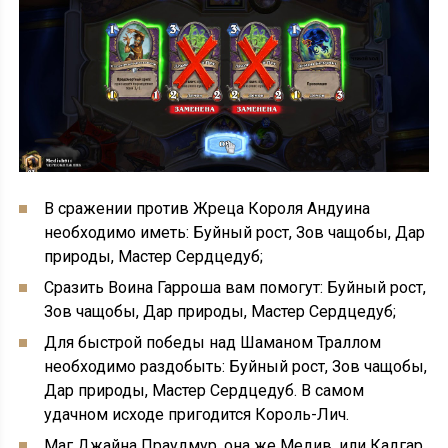
В сражении против Жреца Короля Андуина
необходимо иметь:
Буйный рост, Зов чащобы, Дар
природы, Мастер Сердцедуб;
Сразить Воина Гарроша вам помогут: Буйный рост,
Зов чащобы, Дар природы, Мастер Сердцедуб;
Для быстрой победы над Шаманом Траллом
необходимо раздобыть: Буйный рост, Зов чащобы,
Дар природы, Мастер Сердцедуб. В самом
удачном исходе пригодится Король-Лич.
Маг Джайна Праудмур, она же Медив, или Кадгар