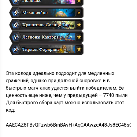
Эта колода идеально подходит для медленных
сражений, однако при должной сноровке и в
быстрых матч-апах удастся выйти победителем. Ее
ценность еще ниже, чем у предыдущей – 7740 пыли.
Для быстрого сбора карт можно использовать этот
код:
AAECAZ8FBvQFzwb6BrnBAvH+AqCAAwzcA48Js8EC48sCn/