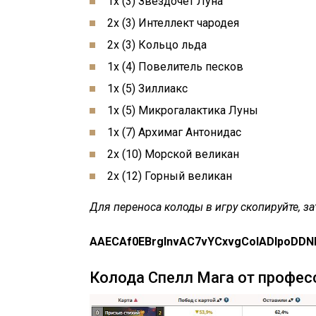
1x (3) Звездочет Луна
2x (3) Интеллект чародея
2x (3) Кольцо льда
1x (4) Повелитель песков
1x (5) Зиллиакс
1x (5) Микрогалактика Луны
1x (7) Архимаг Антонидас
2x (10) Морской великан
2x (12) Горный великан
Для переноса колоды в игру скопируйте, з
AAECAf0EBrgInvAC7vYCxvgCoIADlpoD
Колода Спелл Мага от профес