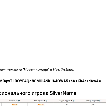
атем нажмите
“
Новая колода
“
в Hearthstone
.
DNMBqwTLBOYE4Qe8CMiHA9KJA4OWA5+bA+KbA/+dAwA=
сионального игрока SilverName