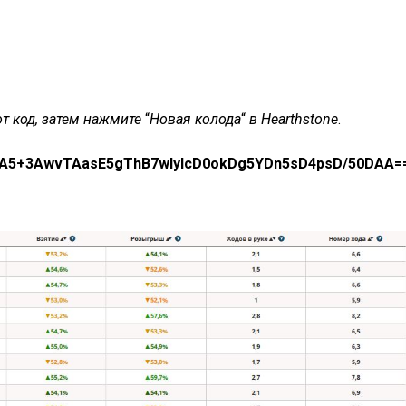
от код, затем нажмите
“
Новая колода
“
в Hearthstone
.
5+3AwvTAasE5gThB7wIyIcD0okDg5YDn5sD4psD/50DAA=