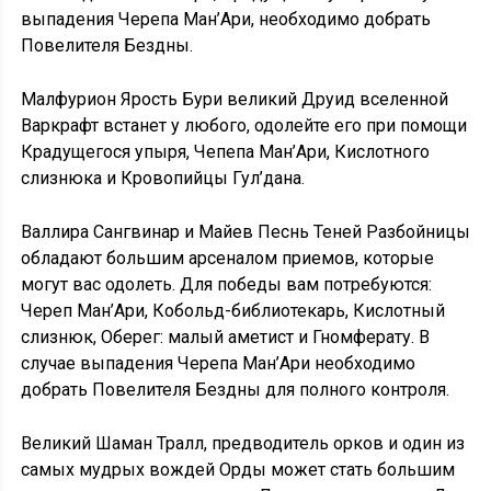
выпадения Черепа Ман’Ари, необходимо добрать
Повелителя Бездны.
Малфурион Ярость Бури великий Друид вселенной
Варкрафт встанет у любого, одолейте его при помощи
Крадущегося упыря, Чепепа Ман’Ари, Кислотного
слизнюка и Кровопийцы Гул’дана.
Валлира Сангвинар и Майев Песнь Теней Разбойницы
обладают большим арсеналом приемов, которые
могут вас одолеть. Для победы вам потребуются:
Череп Ман’Ари, Кобольд-библиотекарь, Кислотный
слизнюк, Оберег: малый аметист и Гномферату. В
случае выпадения Черепа Ман’Ари необходимо
добрать Повелителя Бездны для полного контроля.
Великий Шаман Тралл, предводитель орков и один из
самых мудрых вождей Орды может стать большим