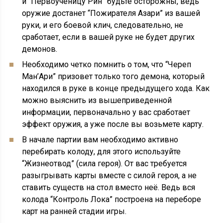
и “Первоученицу Рин” будьте осторожны, ведь
оружие достанет “Пожирателя Азари” из вашей
руки, и его боевой клич, следовательно, не
сработает, если в вашей руке не будет других
демонов.
Необходимо четко помнить о том, что “Череп
Ман’Ари” призовет только того демона, который
находился в руке в конце предыдущего хода. Как
можно выяснить из вышеприведенной
информации, первоначально у вас сработает
эффект оружия, а уже после вы возьмете карту.
В начале партии вам необходимо активно
перебирать колоду, для этого используйте
“Жизнеотвод” (сила героя). От вас требуется
разыгрывать карты вместе с силой героя, а не
ставить существ на стол вместо неё. Ведь вся
колода “Контроль Лока” построена на переборе
карт на ранней стадии игры.