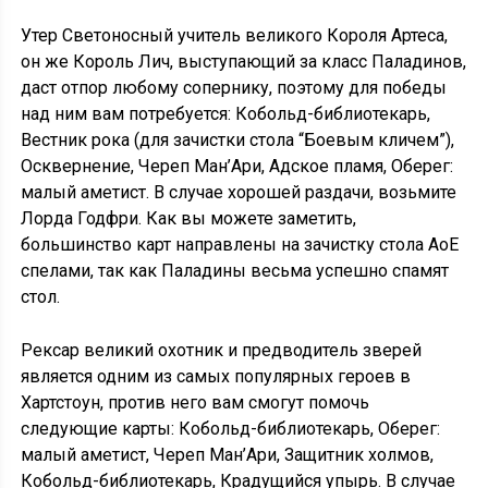
Утер Светоносный учитель великого Короля Артеса,
он же Король Лич, выступающий за класс Паладинов,
даст отпор любому сопернику, поэтому для победы
над ним вам потребуется: Кобольд-библиотекарь,
Вестник рока (для зачистки стола “Боевым кличем”),
Осквернение, Череп Ман’Ари, Адское пламя, Оберег:
малый аметист. В случае хорошей раздачи, возьмите
Лорда Годфри. Как вы можете заметить,
большинство карт направлены на зачистку стола АоЕ
спелами, так как Паладины весьма успешно спамят
стол.
Рексар великий охотник и предводитель зверей
является одним из самых популярных героев в
Хартстоун, против него вам смогут помочь
следующие карты: Кобольд-библиотекарь, Оберег:
малый аметист, Череп Ман’Ари, Защитник холмов,
Кобольд-библиотекарь, Крадущийся упырь. В случае