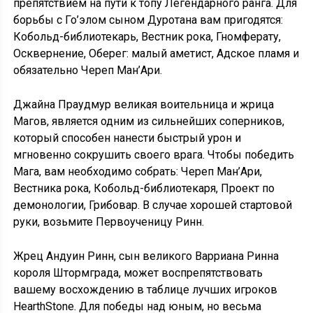
препятствием на пути к топу Легендарного ранга. Для
борьбы с Го’элом сыном Дуротана вам пригодятся:
Кобольд-библиотекарь, Вестник рока, Гномферату,
Осквернение, Оберег: малый аметист, Адское пламя и
обязательно Череп Ман’Ари.
Джайна Праудмур великая воительница и жрица
Магов, является одним из сильнейших соперников,
который способен нанести быстрый урон и
мгновенно сокрушить своего врага. Чтобы победить
Мага, вам необходимо собрать: Череп Ман’Ари,
Вестника рока, Кобольд-библиотекаря, Проект по
демонологии, Грибовар. В случае хорошей стартовой
руки, возьмите Первоученицу Ринн.
Жрец Андуин Ринн, сын великого Варриана Ринна
короля Штормграда, может воспрепятствовать
вашему восхождению в таблице лучших игроков
HearthStone. Для победы над юным, но весьма