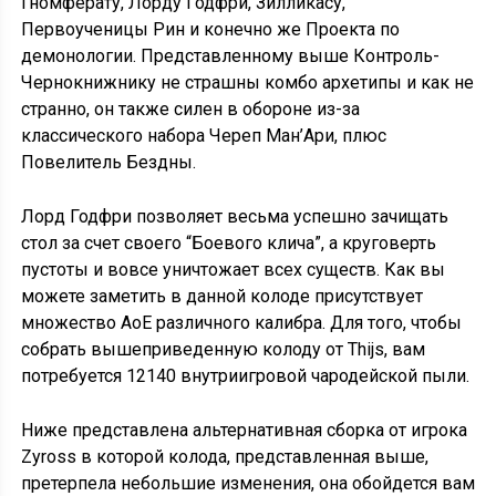
Гномферату, Лорду Годфри, Зилликасу,
Первоученицы Рин и конечно же Проекта по
демонологии. Представленному выше Контроль-
Чернокнижнику не страшны комбо архетипы и как не
странно, он также силен в обороне из-за
классического набора Череп Ман’Ари, плюс
Повелитель Бездны.
Лорд Годфри позволяет весьма успешно зачищать
стол за счет своего “Боевого клича”, а круговерть
пустоты и вовсе уничтожает всех существ. Как вы
можете заметить в данной колоде присутствует
множество АоЕ различного калибра. Для того, чтобы
собрать вышеприведенную колоду от Thijs, вам
потребуется 12140 внутриигровой чародейской пыли.
Ниже представлена альтернативная сборка от игрока
Zyross в которой колода, представленная выше,
претерпела небольшие изменения, она обойдется вам