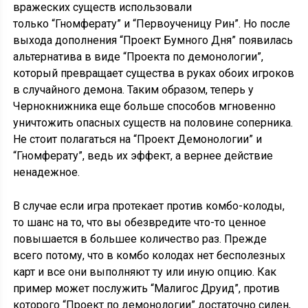
вражеских существ использовали
только “Гномферату” и “Первоученицу Рин”. Но после
выхода дополнения “Проект Бумного Дня” появилась
альтернатива в виде “Проекта по демонологии”,
который превращает существа в руках обоих игроков
в случайного демона. Таким образом, теперь у
Чернокнижника еще больше способов мгновенно
уничтожить опасных существ на половине соперника.
Не стоит полагаться на “Проект Демонологии” и
“Гномферату”, ведь их эффект, а вернее действие
ненадежное.
В случае если игра протекает против комбо-колоды,
то шанс на то, что вы обезвредите что-то ценное
повышается в большее количество раз. Прежде
всего потому, что в комбо колодах нет бесполезных
карт и все они выполняют ту или иную опцию. Как
пример может послужить “Малигос Друид”, против
которого “Проект по демонологии” достаточно силен,